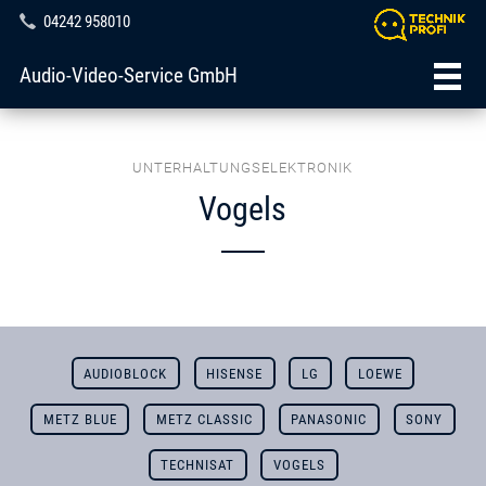
04242 958010
Audio-Video-Service GmbH
UNTERHALTUNGSELEKTRONIK
Vogels
AUDIOBLOCK
HISENSE
LG
LOEWE
METZ BLUE
METZ CLASSIC
PANASONIC
SONY
TECHNISAT
VOGELS