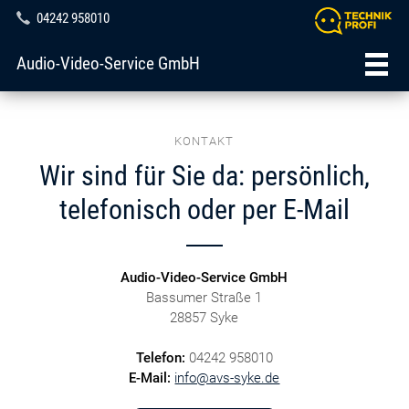
04242 958010
Audio-Video-Service GmbH
KONTAKT
Wir sind für Sie da: persönlich,
telefonisch oder per E-Mail
Audio-Video-Service GmbH
Bassumer Straße 1
28857 Syke
Telefon:
04242 958010
E-Mail:
info@avs-syke.de